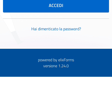
powered by
elixForms
versione 1.24.0